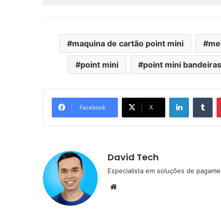
maquina de cartão point mini
mer
point mini
point mini bandeira
Linkedin
Tu
Facebook
X
David Tech
Especialista em soluções de pagame
Website