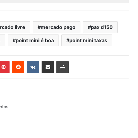
cado livre
mercado pago
pax d150
s
point mini é boa
point mini taxas
mblr
Pinterest
Reddit
VK
Compartilhar via e-mail
Imprimir
ntos