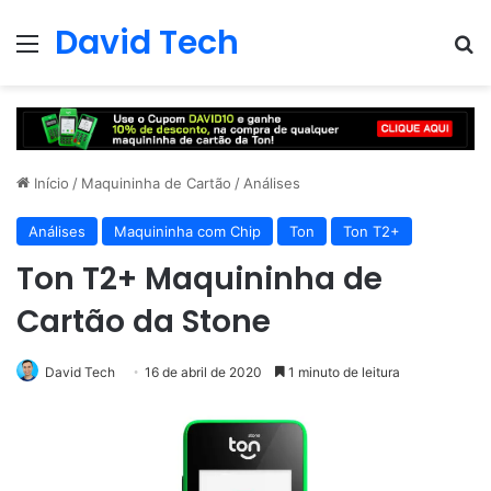
David Tech
Menu
Pr
Início
/
Maquininha de Cartão
/
Análises
Análises
Maquininha com Chip
Ton
Ton T2+
Ton T2+ Maquininha de
Cartão da Stone
David Tech
16 de abril de 2020
1 minuto de leitura