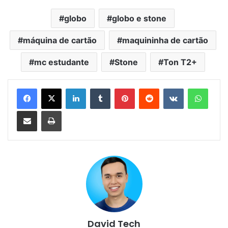
globo
globo e stone
máquina de cartão
maquininha de cartão
mc estudante
Stone
Ton T2+
Linkedin
Tumblr
Pinterest
Reddit
VK
Whats
Compartilhar via e-mail
Imprimir
David Tech