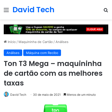
David Tech
Menu
Pr
Início
/
Maquininha de Cartão
/
Análises
Análises
Máquina com Recibo
Ton T3 Mega – maquininha
de cartão com as melhores
taxas
David Tech
30 de maio de 2021
Menos de um minuto