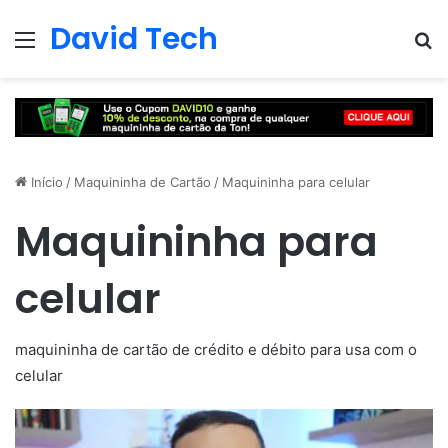
David Tech
Menu
Pr
Início
/
Maquininha de Cartão
/
Maquininha para celular
Maquininha para
celular
maquininha de cartão de crédito e débito para usa com o
celular