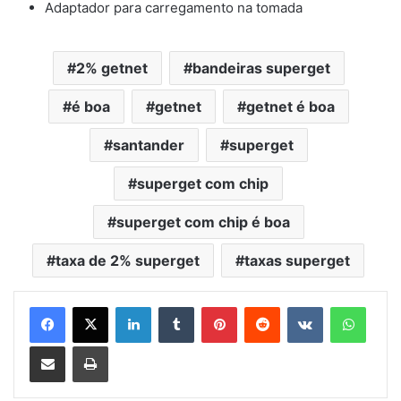
Adaptador para carregamento na tomada
2% getnet
bandeiras superget
é boa
getnet
getnet é boa
santander
superget
superget com chip
superget com chip é boa
taxa de 2% superget
taxas superget
Linkedin
Tumblr
Pinterest
Reddit
VK
Whats
Compartilhar via e-mail
Imprimir