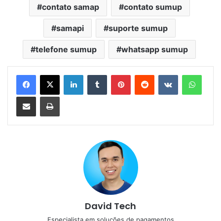
contato samap
contato sumup
samapi
suporte sumup
telefone sumup
whatsapp sumup
Linkedin
Tumblr
Pinterest
Reddit
VK
Whats
Compartilhar via e-mail
Imprimir
David Tech
Especialista em soluções de pagamentos