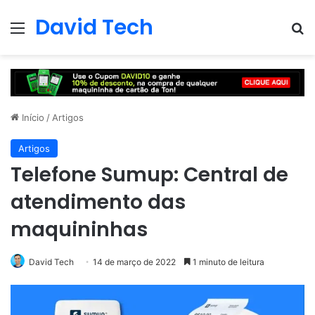
David Tech
Menu
Pr
Início
/
Artigos
Artigos
Telefone Sumup: Central de
atendimento das
maquininhas
David Tech
14 de março de 2022
1 minuto de leitura