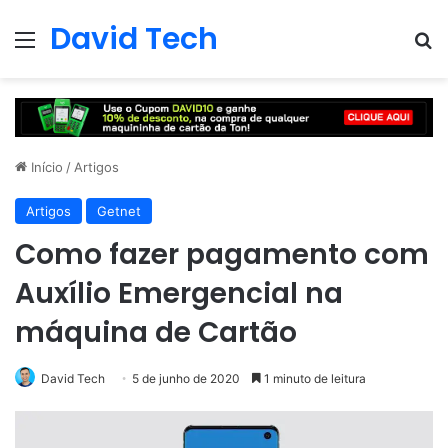
David Tech
Menu
Pr
Início
/
Artigos
Artigos
Getnet
Como fazer pagamento com
Auxílio Emergencial na
máquina de Cartão
David Tech
5 de junho de 2020
1 minuto de leitura