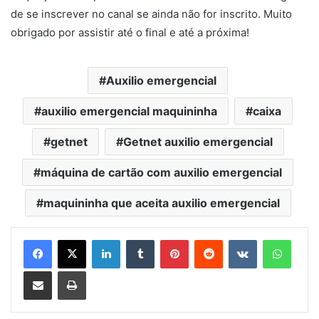
de se inscrever no canal se ainda não for inscrito. Muito
obrigado por assistir até o final e até a próxima!
Auxilio emergencial
auxilio emergencial maquininha
caixa
getnet
Getnet auxilio emergencial
máquina de cartão com auxilio emergencial
maquininha que aceita auxilio emergencial
Linkedin
Tumblr
Pinterest
Reddit
VK
Whats
Compartilhar via e-mail
Imprimir