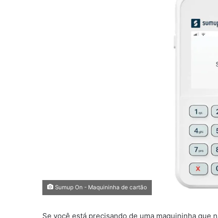
Sumup On - Maquininha de cartão
Se você está precisando de uma maquininha que n