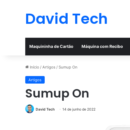
David Tech
Maquininha de Cartão
Máquina com Recibo
Início
/
Artigos
/
Sumup On
Artigos
Sumup On
David Tech
14 de junho de 2022