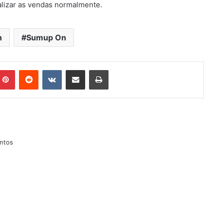
alizar as vendas normalmente.
n
Sumup On
mblr
Pinterest
Reddit
VK
Compartilhar via e-mail
Imprimir
ntos