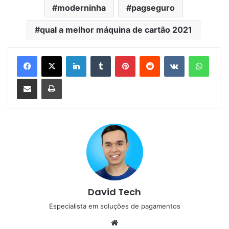
moderninha
pagseguro
qual a melhor máquina de cartão 2021
Linkedin
Tumblr
Pinterest
Reddit
VK
Whats
Compartilhar via e-mail
Imprimir
David Tech
Especialista em soluções de pagamentos
Website