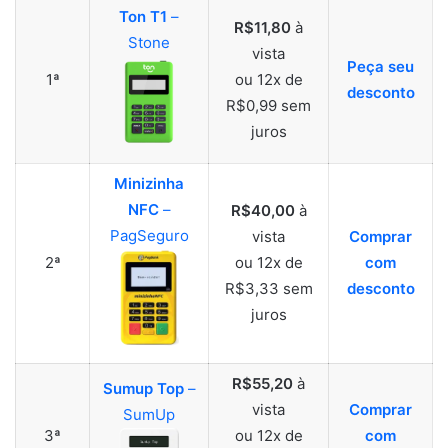
Ton T1
–
R$11,80
à
Stone
vista
Peça seu
1ª
ou 12x de
desconto
R$0,99 sem
juros
Minizinha
NFC
–
R$40,00
à
PagSeguro
vista
Comprar
2ª
ou 12x de
com
R$3,33 sem
desconto
juros
R$55,20
à
Sumup Top
–
vista
Comprar
SumUp
3ª
ou 12x de
com