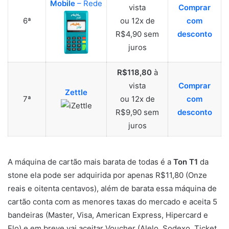
Mobile
– Rede
vista
Comprar
6ª
ou 12x de
com
R$4,90 sem
desconto
juros
R$118,80
à
vista
Comprar
Zettle
7ª
ou 12x de
com
R$9,90 sem
desconto
juros
A máquina de cartão mais barata de todas é a
Ton T1
da
stone ela pode ser adquirida por apenas R$11,80 (Onze
reais e oitenta centavos), além de barata essa máquina de
cartão conta com as menores taxas do mercado e aceita 5
bandeiras (Master, Visa, American Express, Hipercard e
Elo) e em breve vai aceitar Voucher (Alelo, Sodexo, Ticket