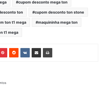
mega
cupom desconto mega ton
esconto ton
cupom desconto ton stone
m ton t1 mega
maquininha mega ton
on t1 mega
mblr
Pinterest
Reddit
VK
Compartilhar via e-mail
Imprimir
ntos