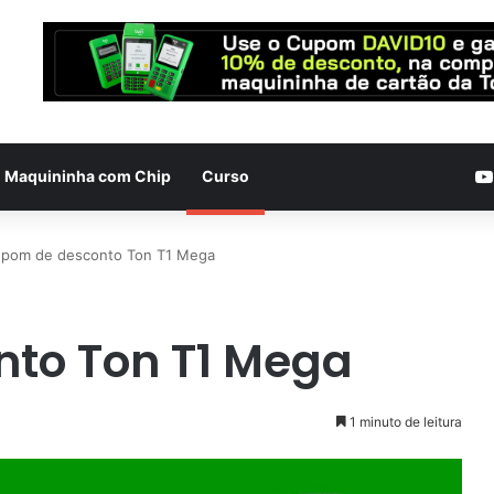
Maquininha com Chip
Curso
pom de desconto Ton T1 Mega
to Ton T1 Mega
1 minuto de leitura