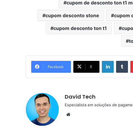
cupom de desconto ton t1 
cupom desconto stone
cupom d
cupom desconto ton t1
cupo
t
Linkedin
Tu
Facebook
X
David Tech
Especialista em soluções de pagame
Website