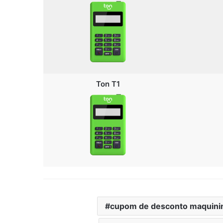
Ton T1
cupom de desconto maquini