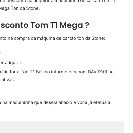
 desconto ao adquirir a maquininha de cartão Ton T1
Mega Ton da Stone.
sconto Tom T1 Mega ?
nto na compra da máquina de cartão ton da Stone:
r
r adquirir.
tão for a Ton T1 Básico informe o cupom DAVID10) no
ativar.
 na maquininha que deseja abaixo e você já efetua a