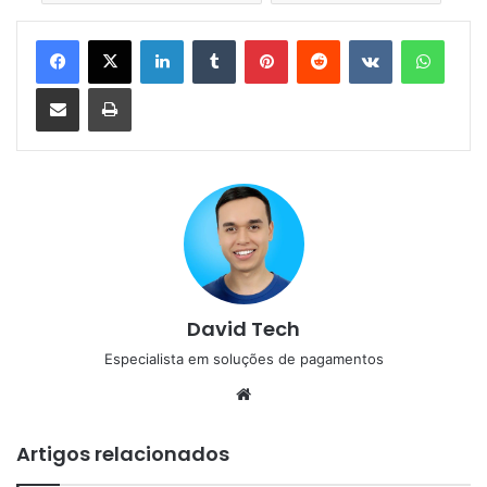
Linkedin
Tumblr
Pinterest
Reddit
VK
Whats
Compartilhar via e-mail
Imprimir
David Tech
Especialista em soluções de pagamentos
Website
Artigos relacionados