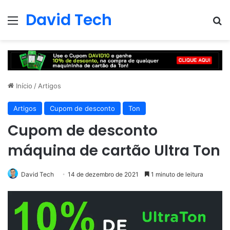
David Tech
Menu
Pr
Início
/
Artigos
Artigos
Cupom de desconto
Ton
Cupom de desconto
máquina de cartão Ultra Ton
David Tech
14 de dezembro de 2021
1 minuto de leitura