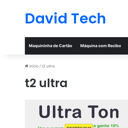
David Tech
Maquininha de Cartão
Máquina com Recibo
Início
/
t2 ultra
t2 ultra