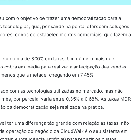
ceu com o objetivo de trazer uma democratização para a
as tecnologias, que, pensando na ponta, oferecem soluções
dores, donos de estabelecimentos comerciais, que fazem a
a economia de 300% em taxas. Um número mais que
do cobra em média para realizar a antecipação das vendas
ica menos que a metade, chegando em 7,45%.
hado com as tecnologias utilizadas no mercado, mas não
r mês, por parcela, varia entre 0,35% a 0,68%. As taxas MDR
ão da democratização seja realizada na prática.
el ter uma diferença tão grande com relação as taxas, não
e operação do negócio da CloudWalk é o seu sistema em
ain e Inteligência Artificial) para reduzir os custos