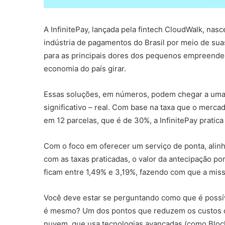
A InfinitePay, lançada pela fintech CloudWalk, nas
indústria de pagamentos do Brasil por meio de su
para as principais dores dos pequenos empreende
economia do país girar.
Essas soluções, em números, podem chegar a um
significativo – real. Com base na taxa que o merca
em 12 parcelas, que é de 30%, a InfinitePay prat
Com o foco em oferecer um serviço de ponta, alin
com as taxas praticadas, o valor da antecipação po
ficam entre 1,49% e 3,19%, fazendo com que a miss
Você deve estar se perguntando como que é possív
é mesmo? Um dos pontos que reduzem os custos d
nuvem, que usa tecnologias avançadas (como Blockch