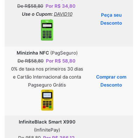
De R$58,80
Por R$ 34,80
Use o Cupom:
DAVID10
Peça seu
Desconto
Minizinha NFC
(PagSeguro)
De R$58,80
Por R$ 58,80
0% de taxa nos primeiros 30 dias
e Cartão Internacional da conta
Comprar com
Pagseguro Grátis
Desconto
InfiniteBlack Smart X990
(InfinitePay)
De 958,80
Por R$ 366,12