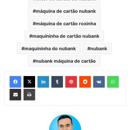
máquina de cartão nubank
máquina de cartão roxinha
maquininha de cartão nubank
maquininha do nubank
nubank
nubank máquina de cartão
Linkedin
Tumblr
Pinterest
Reddit
VK
Whats
Compartilhar via e-mail
Imprimir