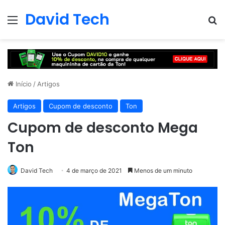
David Tech
Menu
Pr
Início
/
Artigos
Artigos
Cupom de desconto
Ton
Cupom de desconto Mega
Ton
David Tech
4 de março de 2021
Menos de um minuto