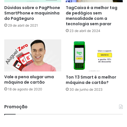
Dúvidas sobre o PagPhone
TagCaixa é a melhor tag
SmartPhone e maquininha
de pedágios sem
do PagSeguro
mensalidade com a
tecnologia sem parar
29 de abril de 2021
23 de abril de 2024
Vale a pena alugar uma
Ton T3 Smart é a melhor
máquina de cartão
máquina de cartão?
18 de agosto de 2020
30 de junho de 2023
Promoção