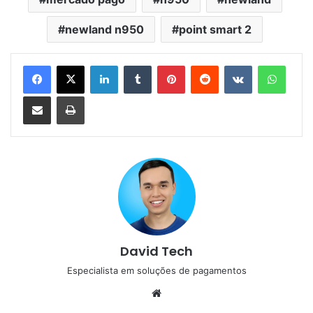
newland n950
point smart 2
Linkedin
Tumblr
Pinterest
Reddit
VK
Whats
Compartilhar via e-mail
Imprimir
David Tech
Especialista em soluções de pagamentos
Website