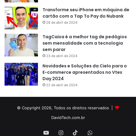
Transforme seu iPhone em máquina de
cartão com o Tap To Pay do Nubank
28 de abril de 2024
TagCaixa é a melhor tag de pedágios
sem mensalidade com a tecnologia
sem parar
23 de abril de 2024
Novidades e Soluções da Cielo para o
E-commerce apresentados no Vtex
Day 2024
22 de abril de 2024
© Copyright 2026, Todos os direitos reservados |
DavidTech.com.br
YouTube
Instagram
TikTok
WhatsApp