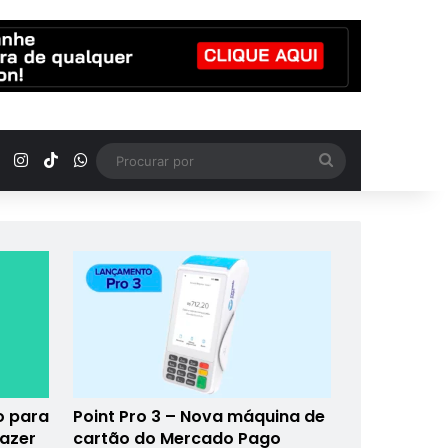
YouTube
Instagram
TikTok
WhatsApp
Procurar
por
o para
Point Pro 3 – Nova máquina de
fazer
cartão do Mercado Pago