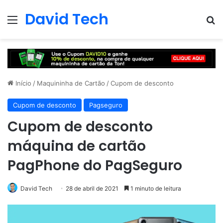
David Tech
Menu
Pr
Início
/
Maquininha de Cartão
/
Cupom de desconto
Cupom de desconto
Pagseguro
Cupom de desconto
máquina de cartão
PagPhone do PagSeguro
David Tech
28 de abril de 2021
1 minuto de leitura