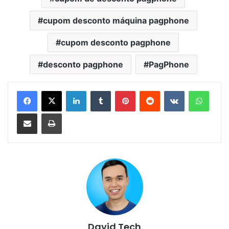
cupom desconto máquina pagphone
cupom desconto pagphone
desconto pagphone
PagPhone
Linkedin
Tumblr
Pinterest
Reddit
VK
Whats
Compartilhar via e-mail
Imprimir
David Tech