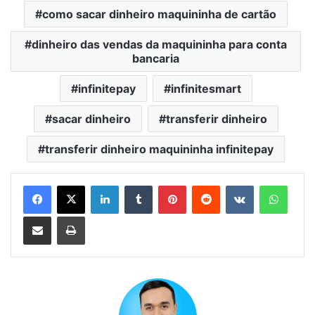
como sacar dinheiro maquininha de cartão
dinheiro das vendas da maquininha para conta
bancaria
infinitepay
infinitesmart
sacar dinheiro
transferir dinheiro
transferir dinheiro maquininha infinitepay
Linkedin
Tumblr
Pinterest
Reddit
VK
Whats
Compartilhar via e-mail
Imprimir