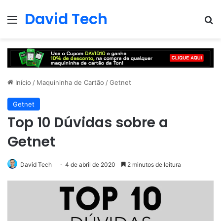
David Tech
Menu
Pr
Início
/
Maquininha de Cartão
/
Getnet
Getnet
Top 10 Dúvidas sobre a
Getnet
David Tech
4 de abril de 2020
2 minutos de leitura