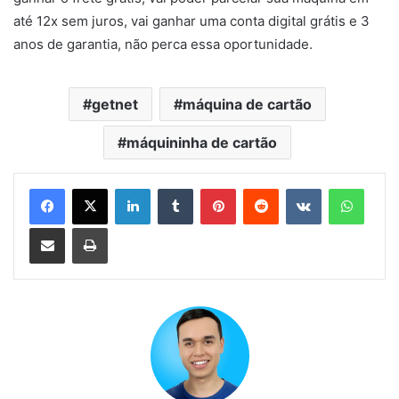
até 12x sem juros, vai ganhar uma conta digital grátis e 3
anos de garantia, não perca essa oportunidade.
getnet
máquina de cartão
máquininha de cartão
Linkedin
Tumblr
Pinterest
Reddit
VK
Whats
Compartilhar via e-mail
Imprimir