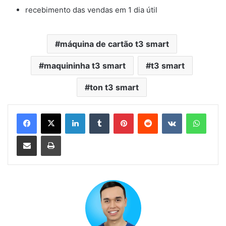
recebimento das vendas em 1 dia útil
máquina de cartão t3 smart
maquininha t3 smart
t3 smart
ton t3 smart
Linkedin
Tumblr
Pinterest
Reddit
VK
Whats
Compartilhar via e-mail
Imprimir