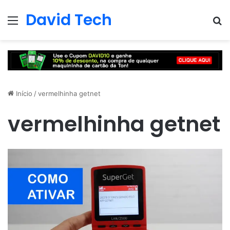
David Tech
Menu
Pr
Início
/
vermelhinha getnet
vermelhinha getnet