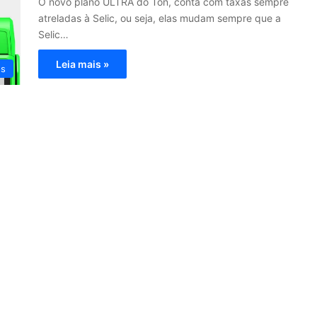
O novo plano ULTRA do Ton, conta com taxas sempre
atreladas à Selic, ou seja, elas mudam sempre que a
Selic…
Leia mais »
os