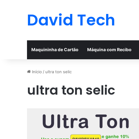
David Tech
Maquininha de Cartão
Máquina com Recibo
Início
/
ultra ton selic
ultra ton selic