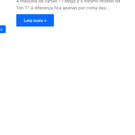
A máquina de cartão T1 Mega é o mesmo modelo da
Ton T1 a diferença fica apenas por conta das…
Leia mais »
es