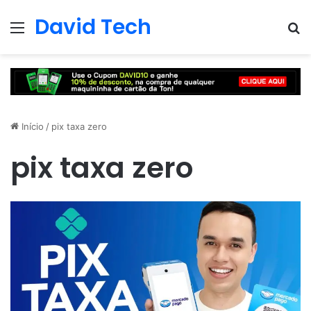
David Tech
Menu
Pr
Início
/
pix taxa zero
pix taxa zero