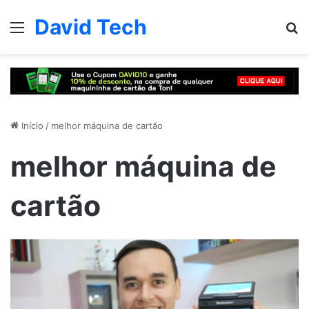
David Tech
Menu
Pr
Início
/
melhor máquina de cartão
melhor máquina de
cartão