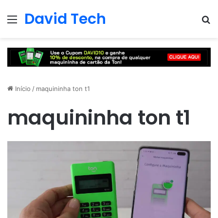
David Tech
Menu
Pr
Início
/
maquininha ton t1
maquininha ton t1