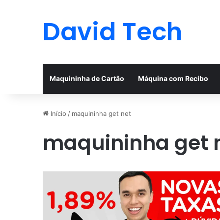
David Tech
Maquininha de Cartão
Máquina com Recibo
Início
/
maquininha get net
maquininha get 