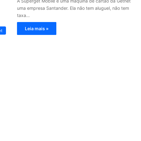
A Superget Mobile é uma máquina de cartão da Getnet
uma empresa Santander. Ela não tem aluguel, não tem
taxa…
Leia mais »
et