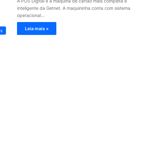
A POS Digital é a máquina de cartão mais completa e
inteligente da Getnet. A maquininha conta com sistema
operacional…
Leia mais »
os