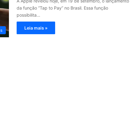
A Apple revelou hoje, em 19 de setembro, o lançamento
da função “Tap to Pay” no Brasil. Essa função
possibilita…
Leia mais »
os