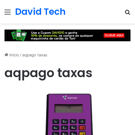
David Tech
Menu
Pr
Início
/
aqpago taxas
aqpago taxas