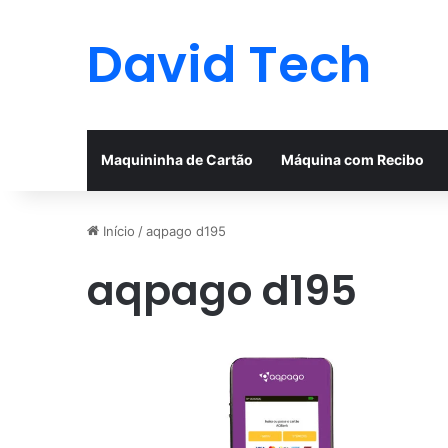
David Tech
Maquininha de Cartão
Máquina com Recibo
Início
/
aqpago d195
aqpago d195