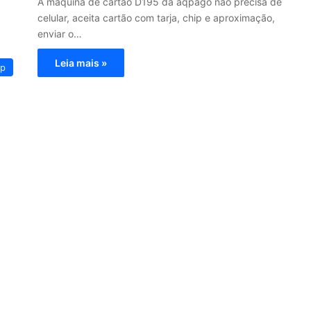
A máquina de cartão D195 da aqpago não precisa de
celular, aceita cartão com tarja, chip e aproximação,
enviar o…
Leia mais »
ip