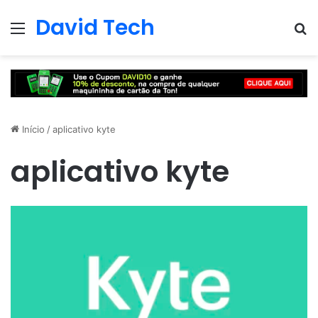
David Tech
Menu
Pr
Início
/
aplicativo kyte
aplicativo kyte