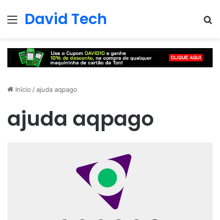
David Tech
Menu
Pr
Início
/
ajuda aqpago
ajuda aqpago