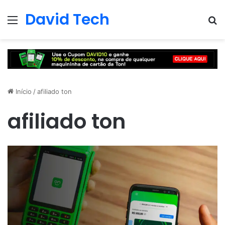
David Tech
Menu
Pr
Início
/
afiliado ton
afiliado ton