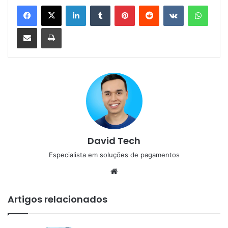
Linkedin
Tumblr
Pinterest
Reddit
VK
Whats
Compartilhar via e-mail
Imprimir
David Tech
Especialista em soluções de pagamentos
Website
Artigos relacionados