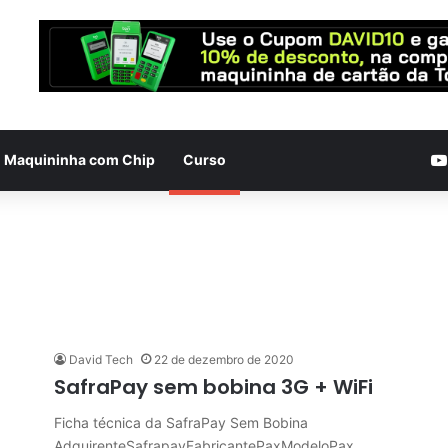
Maquininha com Chip
Curso
David Tech
22 de dezembro de 2020
SafraPay sem bobina 3G + WiFi
Ficha técnica da SafraPay Sem Bobina
AdquirenteSafrapayFabricantePaxModeloPax