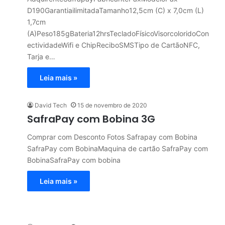
D190GarantiailimitadaTamanho12,5cm (C) x 7,0cm (L)
1,7cm
(A)Peso185gBateria12hrsTecladoFísicoVisorcoloridoCon
ectividadeWifi e ChipReciboSMSTipo de CartãoNFC,
Tarja e…
Leia mais »
David Tech
15 de novembro de 2020
SafraPay com Bobina 3G
Comprar com Desconto Fotos Safrapay com Bobina
SafraPay com BobinaMaquina de cartão SafraPay com
BobinaSafraPay com bobina
Leia mais »