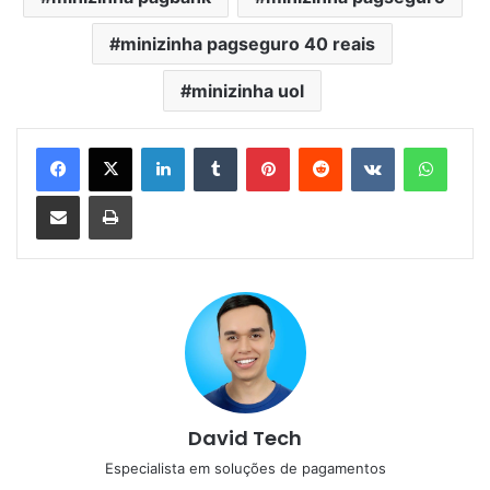
minizinha pagseguro 40 reais
minizinha uol
Linkedin
Tumblr
Pinterest
Reddit
VK
Whats
Compartilhar via e-mail
Imprimir
David Tech
Especialista em soluções de pagamentos