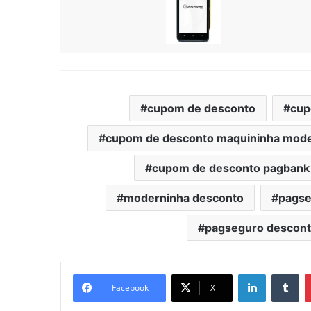
cupom de desconto
cup
cupom de desconto maquininha mod
cupom de desconto pagbank
moderninha desconto
pags
pagseguro descon
Linkedin
Tu
Facebook
X