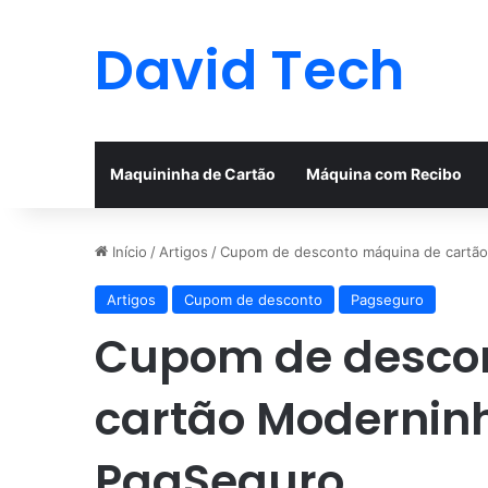
David Tech
Maquininha de Cartão
Máquina com Recibo
Início
/
Artigos
/
Cupom de desconto máquina de cartão
Artigos
Cupom de desconto
Pagseguro
Cupom de desco
cartão Moderninh
PagSeguro