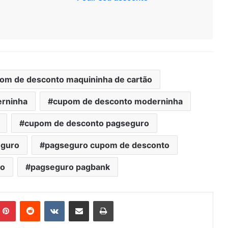
om de desconto maquininha de cartão
erninha
cupom de desconto moderninha
cupom de desconto pagseguro
eguro
pagseguro cupom de desconto
to
pagseguro pagbank
mblr
Pinterest
Reddit
VK
Compartilhar via e-mail
Imprimir