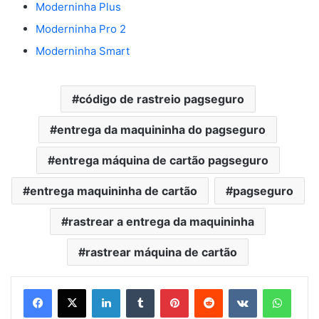
Moderninha Plus
Moderninha Pro 2
Moderninha Smart
código de rastreio pagseguro
entrega da maquininha do pagseguro
entrega máquina de cartão pagseguro
entrega maquininha de cartão
pagseguro
rastrear a entrega da maquininha
rastrear máquina de cartão
Linkedin
Tumblr
Pinterest
Reddit
VK
Whats