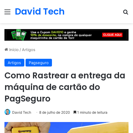
David Tech
Menu
Pr
Início
/
Artigos
Artigos
Pagseguro
Como Rastrear a entrega da
máquina de cartão do
PagSeguro
David Tech
8 de julho de 2020
1 minuto de leitura