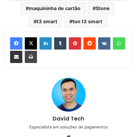
maquininha de cartão
Stone
t3 smart
ton t3 smart
Linkedin
Tumblr
Pinterest
Reddit
VK
Whats
Compartilhar via e-mail
Imprimir
David Tech
Especialista em soluções de pagamentos
Website